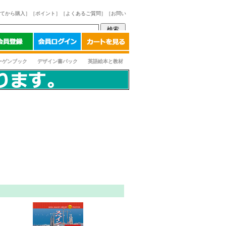
てから購入］
［ポイント］
［よくあるご質問］
［お問い
ーゲンブック
デザイン書パック
英語絵本と教材