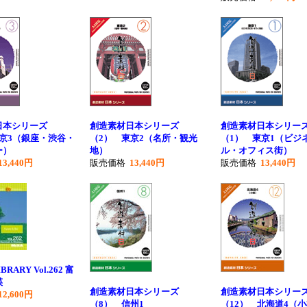
日本シリーズ
創造素材日本シリーズ
創造素材日本シリー
京3（銀座・渋谷・
（2） 東京2（名所・観光
（1） 東京1（ビジ
ー）
地）
ル・オフィス街）
13,440円
販売価格
13,440円
販売価格
13,440円
BRARY Vol.262 富
瑛
創造素材日本シリーズ
創造素材日本シリー
12,600円
（8） 信州1
（12） 北海道4（