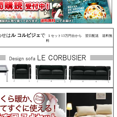
わせは
ル コルビジェ
で
１セット13万円台から 翌日配送 送料無
料