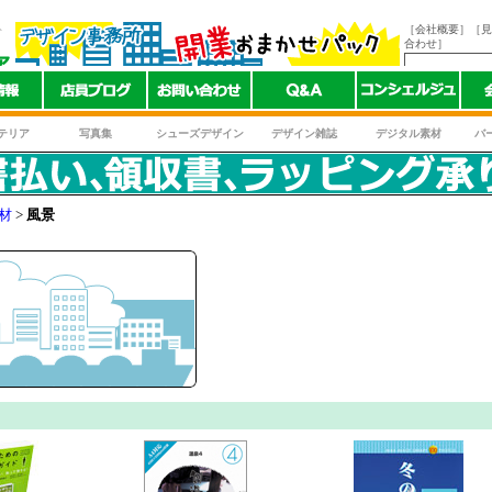
ト
［会社概要］
［見
合わせ］
テリア
写真集
シューズデザイン
デザイン雑誌
デジタル素材
バ
材
>
風景