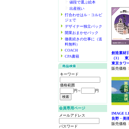
値段で選ぶ絵本
出産祝い
打合わせはル・コルビ
ジェで
デザイナー独立パック
開業おまかせパック
徹夜続きの仕事に（送
料無料）
COACH
創造素材
CPA書籍
（3） 東
東京タワ
販売価格
キーワード
価格範囲
円～
円
会員専用ページ
IMAGE LI
メールアドレス
良野・美
販売価格
パスワード