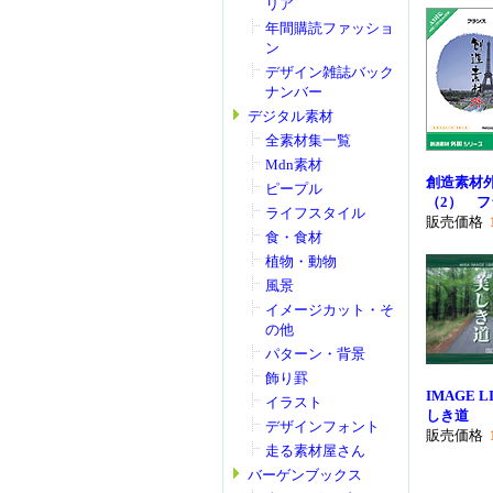
リア
年間購読ファッショ
ン
デザイン雑誌バック
ナンバー
デジタル素材
全素材集一覧
Mdn素材
創造素材
ピープル
（2） 
ライフスタイル
販売価格
食・食材
植物・動物
風景
イメージカット・そ
の他
パターン・背景
飾り罫
IMAGE LI
イラスト
しき道
デザインフォント
販売価格
走る素材屋さん
バーゲンブックス