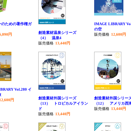
ーのための著作権ガ
IMAGE LIBRARY Vol
の空
創造素材温泉シリーズ
6,090円
販売価格
12,600円
（4） 温泉4
販売価格
13,440円
BRARY Vol.280 イ
旅
創造素材外国シリーズ
創造素材外国シリー
12,600円
（13） トロピカルアイラン
（12） アメリカ西
ド
販売価格
13,440円
販売価格
13,440円