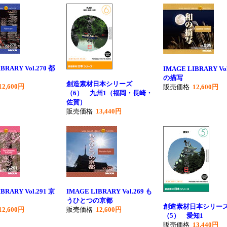
BRARY Vol.270 都
IMAGE LIBRARY Vol
の描写
創造素材日本シリーズ
12,600円
販売価格
12,600円
（6） 九州1（福岡・長崎・
佐賀）
販売価格
13,440円
BRARY Vol.291 京
IMAGE LIBRARY Vol.269 も
うひとつの京都
創造素材日本シリー
12,600円
販売価格
12,600円
（5） 愛知1
販売価格
13,440円