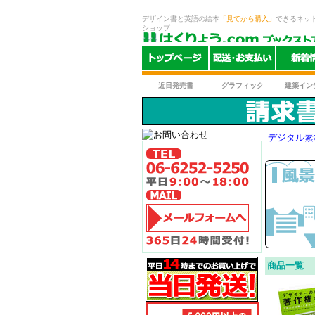
デザイン書と英語の絵本
「見てから購入」
できるネッ
ショップ
近日発売書
グラフィック
建築イン
デジタル素
商品一覧