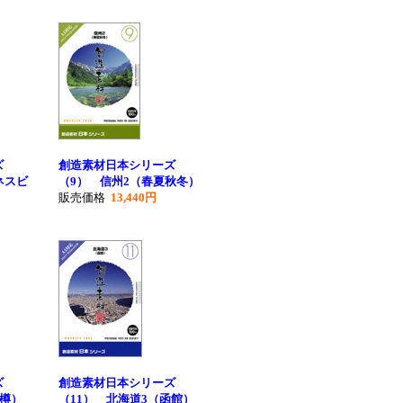
ズ
創造素材日本シリーズ
ネスビ
（9） 信州2（春夏秋冬）
販売価格
13,440円
ズ
創造素材日本シリーズ
小樽）
（11） 北海道3（函館）