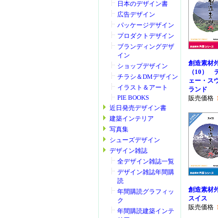
日本のデザイン書
広告デザイン
パッケージデザイン
プロダクトデザイン
ブランディングデザ
イン
創造素材
ショップデザイン
（10） 
チラシ＆DMデザイン
ェー・ス
イラスト＆アート
ランド
PIE BOOKS
販売価格
近日発売デザイン書
建築インテリア
写真集
シューズデザイン
デザイン雑誌
全デザイン雑誌一覧
デザイン雑誌年間購
読
創造素材
年間購読グラフィッ
スイス
ク
販売価格
年間購読建築インテ