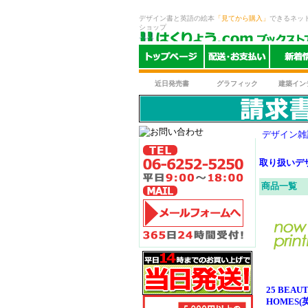
デザイン書と英語の絵本
「見てから購入」
できるネッ
ショップ
近日発売書
グラフィック
建築イン
デザイン雑
取り扱いデ
商品一覧
25 BEAU
HOMES(