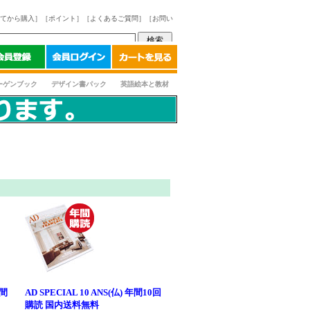
てから購入］
［ポイント］
［よくあるご質問］
［お問い
ーゲンブック
デザイン書パック
英語絵本と教材
年間
AD SPECIAL 10 ANS(仏) 年間10回
購読 国内送料無料