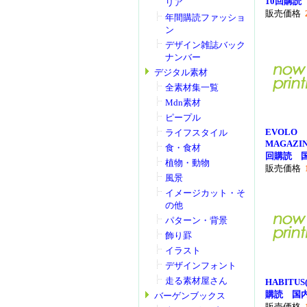
10回購読
リア
販売価格
年間購読ファッショ
ン
デザイン雑誌バック
ナンバー
デジタル素材
全素材集一覧
Mdn素材
ピープル
EVOLO
ライフスタイル
MAGAZI
食・食材
回購読 
植物・動物
販売価格
風景
イメージカット・そ
の他
パターン・背景
飾り罫
イラスト
デザインフォント
走る素材屋さん
HABITU
購読 国
バーゲンブックス
販売価格