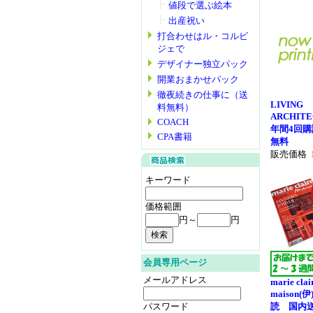
値段で選ぶ絵本
出産祝い
打合わせはル・コルビ
ジェで
デザイナー独立パック
開業おまかせパック
徹夜続きの仕事に（送
LIVING
料無料）
ARCHIT
COACH
年間4回
CPA書籍
無料
販売価格
キーワード
価格範囲
円～
円
会員専用ページ
メールアドレス
marie clai
maison
パスワード
読 国内