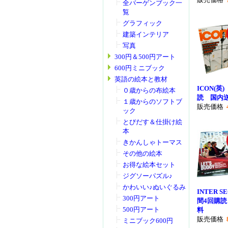
全バーゲンブック一
覧
グラフィック
建築インテリア
写真
300円＆500円アート
600円ミニブック
英語の絵本と教材
ICON(英
０歳からの布絵本
読 国内
１歳からのソフトブ
販売価格
ック
とびだす＆仕掛け絵
本
きかんしゃトーマス
その他の絵本
お得な絵本セット
ジグソーパズル♪
かわいい♪ぬいぐるみ
INTER S
300円アート
間4回購
500円アート
料
販売価格
ミニブック600円