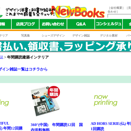
ト
［会社概要］
［見
合わせ］
テリア
写真集
シューズデザイン
デザイン雑誌
デジタル素材
バ
誌
>
年間購読建築インテリア
ザイン雑誌一覧はコチラから
TIFUL
AD HORS SERIE(仏) 
360°(中国) 年間購読12回 国
英) 年間12回購
1回購読
内送料無料