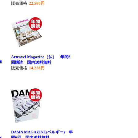
販売価格
22,580円
Artravel Magazine（仏） 年間6
購
回購読 国内送料無料
販売価格
14,256円
DAMN MAGAZINE(ベルギー) 年
伊)
間6回 国内送料無料