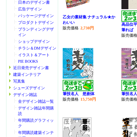
日本のデザイン書
広告デザイン
パッケージデザイン
乙女の素材集 ナチュラル★か
わいい
プロダクトデザイン
高品位平面
販売価格
2,730円
ブランディングデザ
筆れば
イン
販売価
ショップデザイン
チラシ＆DMデザイン
イラスト＆アート
PIE BOOKS
近日発売デザイン書
建築インテリア
写真集
シューズデザイン
筆技名人 悠創体
筆技名
デザイン雑誌
販売価格
15,750円
販売価
全デザイン雑誌一覧
デザイン雑誌年間購
読
年間購読グラフィッ
ク
年間購読建築インテ