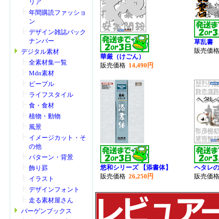
リア
年間購読ファッショ
ン
デザイン雑誌バック
ナンバー
草乱書
販売価
デジタル素材
華厳（けごん）
全素材集一覧
販売価格
14,490円
Mdn素材
ピープル
ライフスタイル
食・食材
植物・動物
風景
イメージカット・そ
の他
パターン・背景
悠和シリーズ 【添書体】
ヘタレ
飾り罫
販売価格
26,250円
販売価
イラスト
デザインフォント
走る素材屋さん
バーゲンブックス