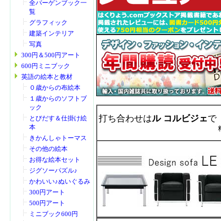
全バーゲンブック一
覧
グラフィック
建築インテリア
写真
300円＆500円アート
600円ミニブック
英語の絵本と教材
０歳からの布絵本
１歳からのソフトブ
ック
打ち合わせは
ル コルビジェ
で
とびだす＆仕掛け絵
本
きかんしゃトーマス
その他の絵本
お得な絵本セット
ジグソーパズル♪
かわいい♪ぬいぐるみ
300円アート
500円アート
ミニブック600円