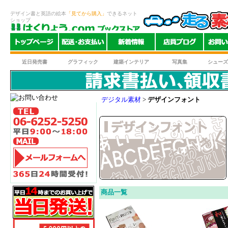
デザイン書と英語の絵本
「見てから購入」
できるネット
ショップ
近日発売書
グラフィック
建築インテリア
写真集
シューズ
デジタル素材
>
デザインフォント
商品一覧