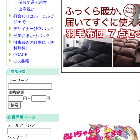
値段で選ぶ絵本
出産祝い
打合わせはル・コルビ
ジェで
デザイナー独立パック
開業おまかせパック
徹夜続きの仕事に（送
料無料）
COACH
CPA書籍
キーワード
価格範囲
円～
円
会員専用ページ
メールアドレス
パスワード